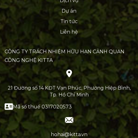
Dịch vụ
Dự án
Tin tức
Liên hệ
CÔNG TY TRÁCH NHIỆM HỮU HẠN CẢNH QUAN
CÔNG NGHỆ KITTA
21 Đường số 14 KĐT Vạn Phúc, Phường Hiệp Bình,
Tp. Hồ Chí Minh
Mã số thuế 0317020573
hohai@kitta.vn